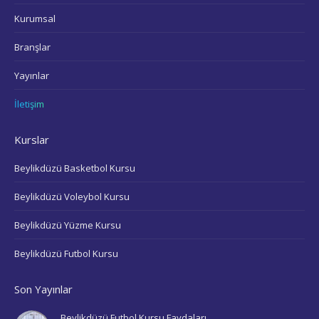
new
Kurumsal
window
Branşlar
Yayınlar
İletişim
Kurslar
Beylikdüzü Basketbol Kursu
Beylikdüzü Voleybol Kursu
Beylikdüzü Yüzme Kursu
Beylikdüzü Futbol Kursu
Son Yayınlar
Beylikdüzü Futbol Kursu Faydaları